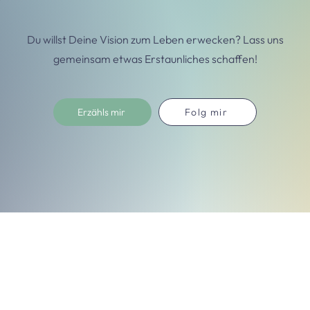
Du willst Deine Vision zum Leben erwecken? Lass uns
gemeinsam etwas Erstaunliches schaffen!
Erzähls mir
Folg mir